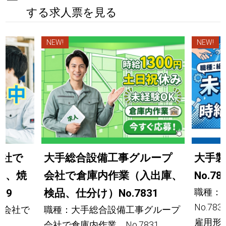
する求人票を見る
NEW!
NEW!
会社で
大手総合設備工事グループ
大手
ー、焼
会社で倉庫内作業（入出庫、
No.78
職種：
29
検品、仕分け）No.7831
No.783
プ会社で
職種：大手総合設備工事グループ
雇用形
会社で倉庫内作業 No.7831