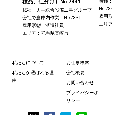
塗装
職種：
検品、仕分け）No.7831
No.783
職種：大手総合設備工事グループ
雇用形
会社で倉庫内作業 No.7831
エリア
雇用形態：派遣社員
エリア：群馬県高崎市
私たちについて
お仕事検索
私たちが選ばれる理
会社概要
由
お問い合わせ
プライバシーポ
リシー