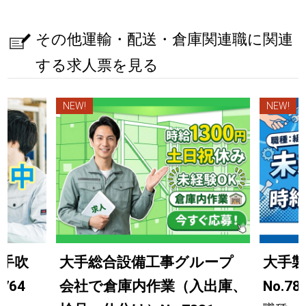
その他運輸・配送・倉庫関連職に関連
する求人票を見る
NEW!
NEW!
手吹
大手総合設備工事グループ
大手
764
会社で倉庫内作業（入出庫、
No.78